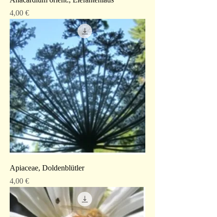
Preis
4,00 €
Apiaceae, Doldenblütler
Preis
4,00 €