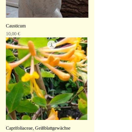
Causticum
Preis
10,00 €
Caprifoliaceae, Geißblattgewächse