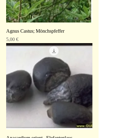
Agnus Castus; Mönchspfeffer
Preis
5,00 €
Anacardium orient., Elefantenlaus