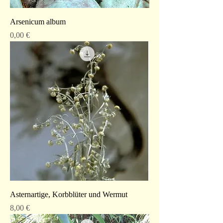
Arsenicum album
Preis
0,00 €
Asternartige, Korbblüter und Wermut
Preis
8,00 €