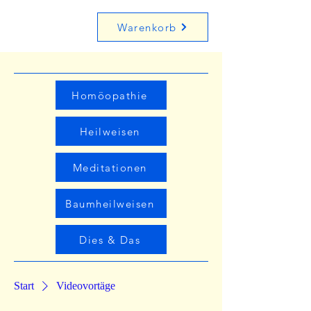
Warenkorb
Homöopathie
Heilweisen
Meditationen
Baumheilweisen
Dies & Das
Start
Videovortäge