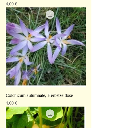
Preis
4,00 €
Colchicum autumnale, Herbstzeitlose
Preis
4,00 €