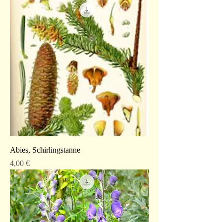
Abies, Schirlingstanne
Preis
4,00 €