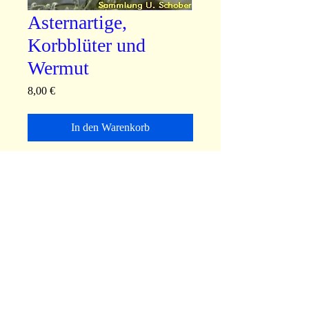
Asternartige,
Korbblüter und
Wermut
Preis
8,00 €
In den Warenkorb
Schlüsselthemen: Hart im
Nehmen; Verletzung einstecken;
Kontakt und Annäherung
fürchten; Absinthium Arthemisia
absinthium; Wermut
info@amatiholle.de
Impressum
Datenschutzerklärung
Links
©2023 von Amati Holle. Erstellt mit Wix.com