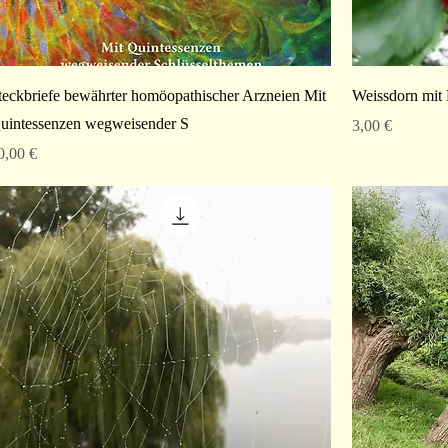
teckbriefe bewährter homöopathischer Arzneien Mit
Weissdorn mit 
uintessenzen wegweisender S
Preis
3,00 €
reis
0,00 €