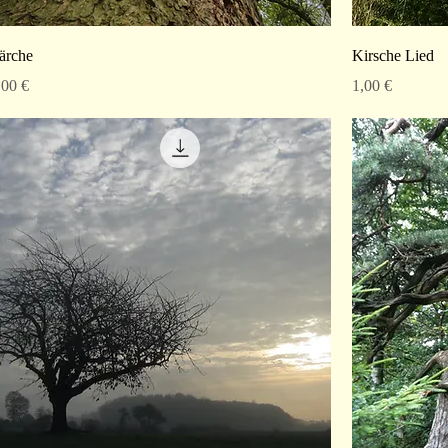
ärche
Kirsche Lied
reis
Preis
,00 €
1,00 €