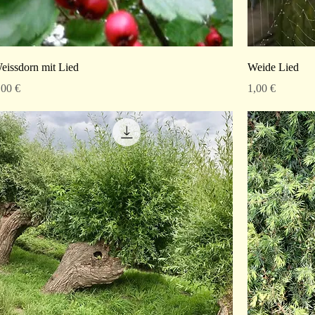
eissdorn mit Lied
Weide Lied
reis
Preis
,00 €
1,00 €