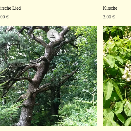
irsche Lied
Kirsche
reis
Preis
,00 €
3,00 €