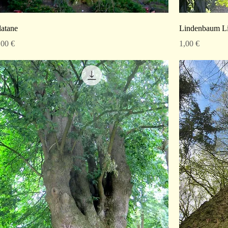
latane
Lindenbaum L
reis
Preis
,00 €
1,00 €