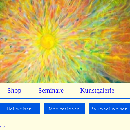
Shop
Seminare
Kunstgalerie
Heilweisen
Meditationen
Baumheilweisen
kte