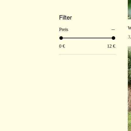
Filter
W
Preis
P
3
0 €
12 €