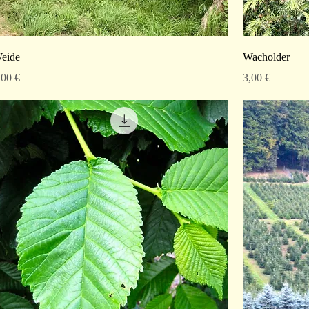
eide
Wacholder
reis
Preis
,00 €
3,00 €